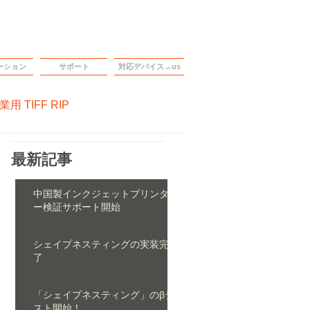
ーション
サポート
対応デバイス→us
 TIFF RIP
最新記事
中国製インクジェットプリンタ
ー検証サポート開始
の
2023年10月2日
シェイプネスティングの実装完
了
2023年10月2日
「シェイプネスティング」のβテ
スト開始！