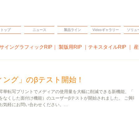
トップ
ニュース
製品ライン
Videoギャラリー
ソリュ
ングラフィックRIP｜ 製版用RIP ｜テキスタイルRIP ｜ 産業用
ィング」のβテスト開始！
の昇華転写プリントでメディアの使用量を大幅に削減できる新機能、「シ
をなくした面付け機能）のユーザーβテストが開始されました。 ご興味
気軽にお問い合わせください。...